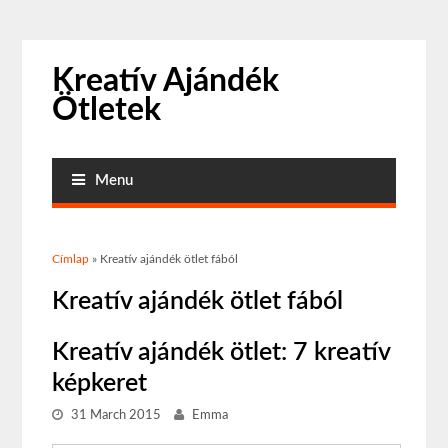
Kreatív Ajándék
Ötletek
Menu
Jelenlegi hely
Címlap
» Kreatív ajándék ötlet fából
Kreatív ajándék ötlet fából
Kreatív ajándék ötlet: 7 kreatív
képkeret
31 March 2015
Emma