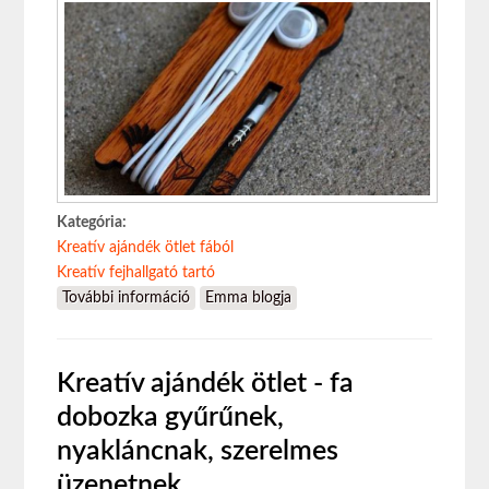
Kategória:
Kreatív ajándék ötlet fából
Kreatív fejhallgató tartó
További információ
7 kreatív ajandék ötlet fából: fülhallgató
Emma blogja
tartó tartalommal kapcsolatosan
Kreatív ajándék ötlet - fa
dobozka gyűrűnek,
nyakláncnak, szerelmes
üzenetnek