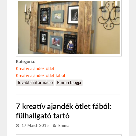
Kategória:
Kreatív ajándék ötlet
Kreatív ajándék ötlet fából
További információ
Kreatív ajándék ötlet: 7 kreatív képkeret
Emma blogja
tartalommal kapcsolatosan
7 kreatív ajandék ötlet fából:
fülhallgató tartó
17 March 2015
Emma