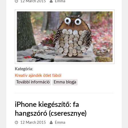
12 March 2015
Emma
Kategória:
Kreatív ajándék ötlet fából
További információ
Kreatív ajándék ötlet bagoly imádóknak
Emma blogja
tartalommal kapcsolatosan
iPhone kiegészítő: fa
hangszóró (cseresznye)
12 March 2015
Emma