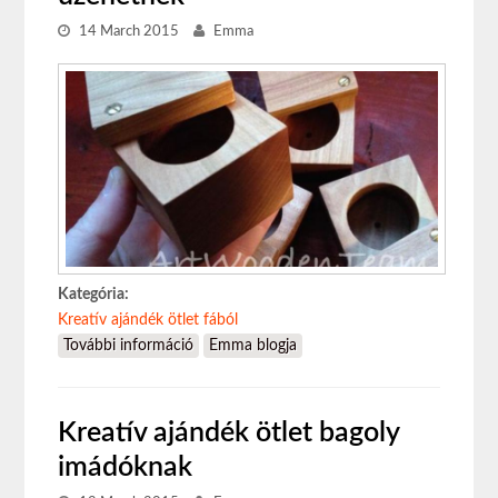
14 March 2015
Emma
Kategória:
Kreatív ajándék ötlet fából
További információ
Kreatív ajándék ötlet - fa dobozka gyűrűnek,
Emma blogja
nyakláncnak, szerelmes üzenetnek
tartalommal kapcsolatosan
Kreatív ajándék ötlet bagoly
imádóknak