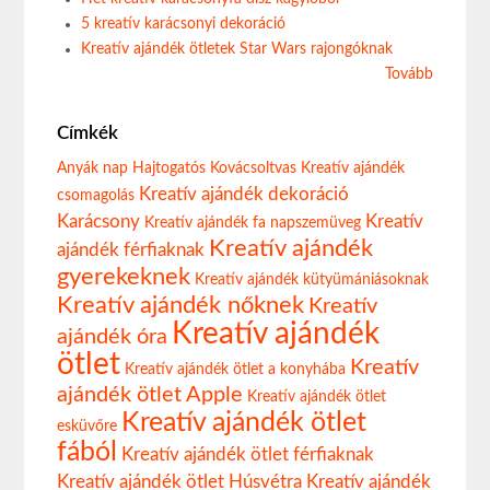
5 kreatív karácsonyi dekoráció
Kreatív ajándék ötletek Star Wars rajongóknak
Tovább
Címkék
Anyák nap
Hajtogatós
Kovácsoltvas
Kreatív ajándék
Kreatív ajándék dekoráció
csomagolás
Karácsony
Kreatív
Kreatív ajándék fa napszemüveg
Kreatív ajándék
ajándék férfiaknak
gyerekeknek
Kreatív ajándék kütyümániásoknak
Kreatív ajándék nőknek
Kreatív
Kreatív ajándék
ajándék óra
ötlet
Kreatív
Kreatív ajándék ötlet a konyhába
ajándék ötlet Apple
Kreatív ajándék ötlet
Kreatív ajándék ötlet
esküvőre
fából
Kreatív ajándék ötlet férfiaknak
Kreatív ajándék ötlet Húsvétra
Kreatív ajándék