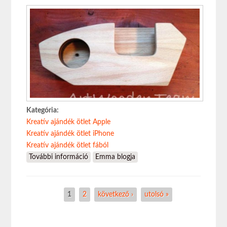
Kategória:
Kreatív ajándék ötlet Apple
Kreatív ajándék ötlet iPhone
Kreatív ajándék ötlet fából
További információ
iPhone kiegészítő: fa hangszóró (cseresznye)
Emma blogja
tartalommal kapcsolatosan
Oldalak
1
2
következő ›
utolsó »