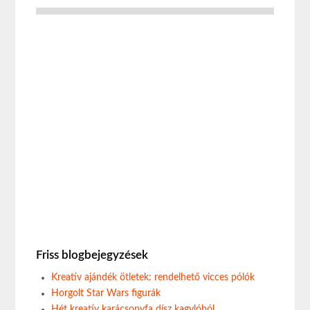
Friss blogbejegyzések
Kreatív ajándék ötletek: rendelhető vicces pólók
Horgolt Star Wars figurák
Hét kreatív karácsonyfa dísz kagylóból