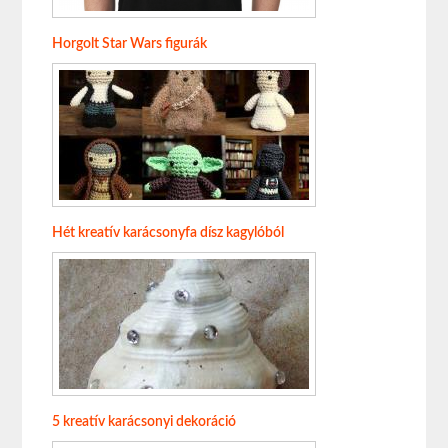
Horgolt Star Wars figurák
Hét kreatív karácsonyfa dísz kagylóból
5 kreatív karácsonyi dekoráció