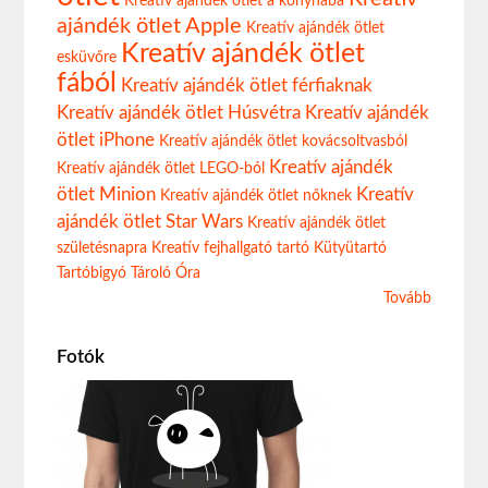
Kreatív ajándék ötlet a konyhába
ajándék ötlet Apple
Kreatív ajándék ötlet
Kreatív ajándék ötlet
esküvőre
fából
Kreatív ajándék ötlet férfiaknak
Kreatív ajándék ötlet Húsvétra
Kreatív ajándék
ötlet iPhone
Kreatív ajándék ötlet kovácsoltvasból
Kreatív ajándék
Kreatív ajándék ötlet LEGO-ból
ötlet Minion
Kreatív
Kreatív ajándék ötlet nőknek
ajándék ötlet Star Wars
Kreatív ajándék ötlet
születésnapra
Kreatív fejhallgató tartó
Kütyütartó
Tartóbigyó
Tároló
Óra
Tovább
Fotók