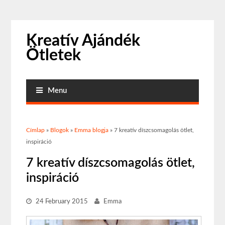
Kreatív Ajándék
Ötletek
Menu
Jelenlegi hely
Címlap
»
Blogok
»
Emma blogja
» 7 kreatív díszcsomagolás ötlet,
inspiráció
7 kreatív díszcsomagolás ötlet,
inspiráció
24 February 2015
Emma