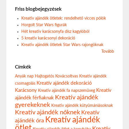
Friss blogbejegyzések
Kreatív ajándék ötletek: rendelhető vicces pólók
Horgolt Star Wars figurák
Hét kreatív karácsonyfa dísz kagylóból
5 kreatív karácsonyi dekoráció
Kreatív ajándék ötletek Star Wars rajongóknak
Tovább
Címkék
Anyák nap
Hajtogatós
Kovácsoltvas
Kreatív ajándék
Kreatív ajándék dekoráció
csomagolás
Karácsony
Kreatív
Kreatív ajándék fa napszemüveg
Kreatív ajándék
ajándék férfiaknak
gyerekeknek
Kreatív ajándék kütyümániásoknak
Kreatív ajándék nőknek
Kreatív
Kreatív ajándék
ajándék óra
ötlet
Kreatív