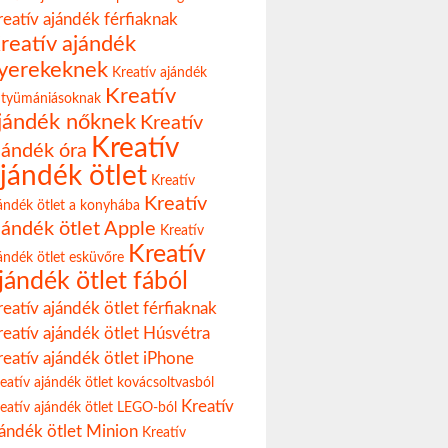
reatív ajándék férfiaknak
reatív ajándék
yerekeknek
Kreatív ajándék
Kreatív
ütyümániásoknak
jándék nőknek
Kreatív
Kreatív
jándék óra
jándék ötlet
Kreatív
Kreatív
ándék ötlet a konyhába
jándék ötlet Apple
Kreatív
Kreatív
ándék ötlet esküvőre
jándék ötlet fából
reatív ajándék ötlet férfiaknak
reatív ajándék ötlet Húsvétra
reatív ajándék ötlet iPhone
eatív ajándék ötlet kovácsoltvasból
Kreatív
eatív ajándék ötlet LEGO-ból
jándék ötlet Minion
Kreatív