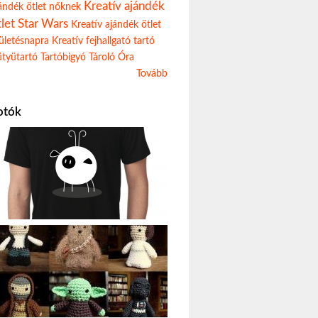
Kreatív ajándék
ándék ötlet nőknek
tlet Star Wars
Kreatív ajándék ötlet
ületésnapra
Kreatív fejhallgató tartó
tyütartó
Tartóbigyó
Tároló
Óra
Tovább
otók