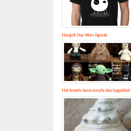
Horgolt Star Wars figurák
Hét kreatív karácsonyfa dísz kagylóból