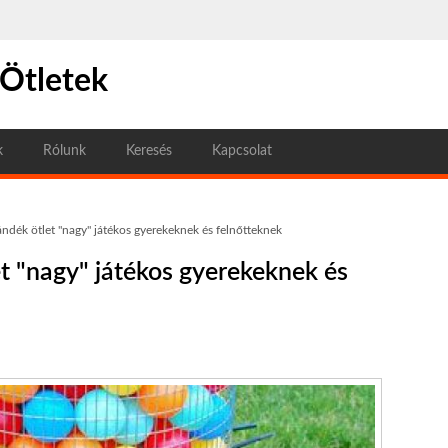
 Ötletek
k
Rólunk
Keresés
Kapcsolat
jándék ötlet "nagy" játékos gyerekeknek és felnőtteknek
et "nagy" játékos gyerekeknek és