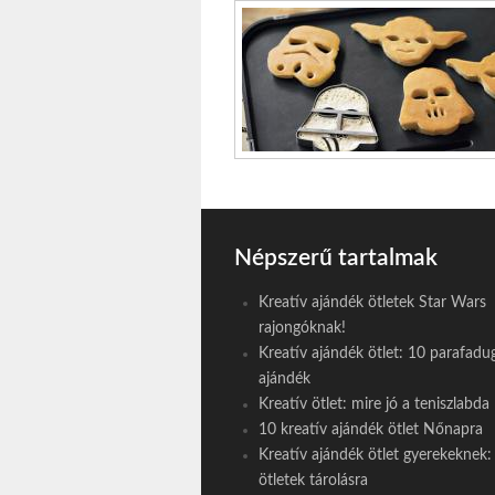
Népszerű tartalmak
Kreatív ajándék ötletek Star Wars
rajongóknak!
Kreatív ajándék ötlet: 10 parafadu
ajándék
Kreatív ötlet: mire jó a teniszlabda
10 kreatív ajándék ötlet Nőnapra
Kreatív ajándék ötlet gyerekeknek: f
ötletek tárolásra