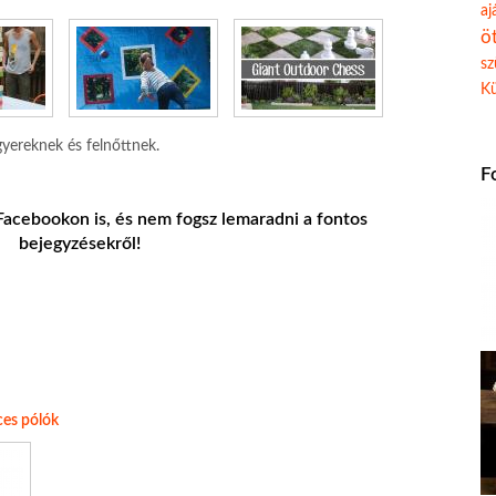
aj
ö
sz
Kü
gyereknek és felnőttnek.
F
 Facebookon is, és nem fogsz lemaradni a fontos
bejegyzésekről!
ces pólók