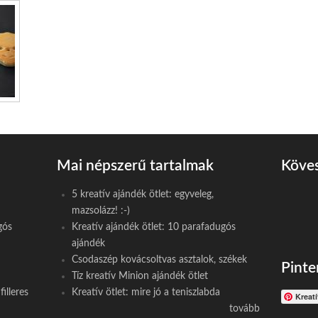
Mai népszerű tartalmak
Köves
5 kreatív ajándék ötlet: egyveleg,
mazsolázz! :-)
gós
Kreatív ajándék ötlet: 10 parafadugós
ajándék
Csodaszép kovácsoltvas asztalok, székek
Pinte
Tíz kreatív Minion ajándék ötlet
illeres
Kreatív ötlet: mire jó a teniszlabda
Kreat
tovább