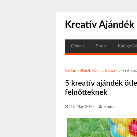
Kreatív Ajándék
Címlap
Shop
Kategóriá
Jelenlegi hely
Címlap
»
Blogok
»
Emma blogja
» 5 kreatív a
5 kreatív ajándék ötl
felnőtteknek
15 May 2015
Emma