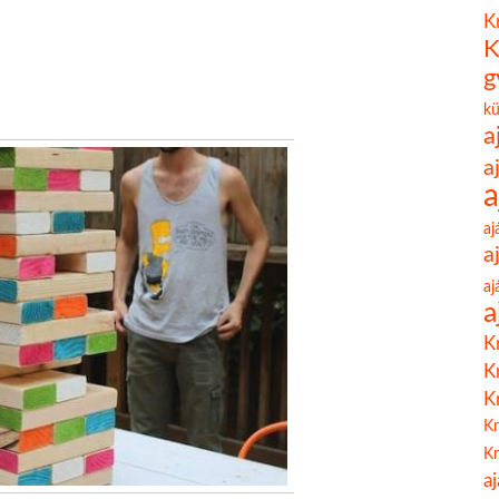
K
K
g
k
a
a
a
aj
a
aj
a
K
K
K
Kr
Kr
a