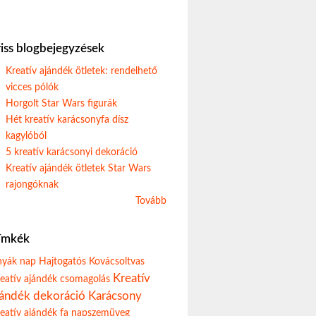
riss blogbejegyzések
Kreatív ajándék ötletek: rendelhető
vicces pólók
Horgolt Star Wars figurák
Hét kreatív karácsonyfa dísz
kagylóból
5 kreatív karácsonyi dekoráció
Kreatív ajándék ötletek Star Wars
rajongóknak
Tovább
ímkék
nyák nap
Hajtogatós
Kovácsoltvas
Kreatív
eatív ajándék csomagolás
jándék dekoráció Karácsony
eatív ajándék fa napszemüveg