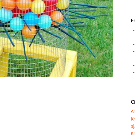
F
C
A
Kr
a
Kr