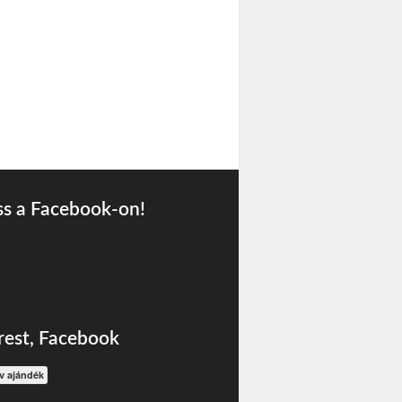
s a Facebook-on!
rest, Facebook
ív ajándék